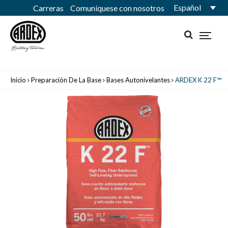
Español
Carreras
Comuníquese con nosotros
Inicio
Preparación De La Base
Bases Autonivelantes
ARDEX K 22 F™