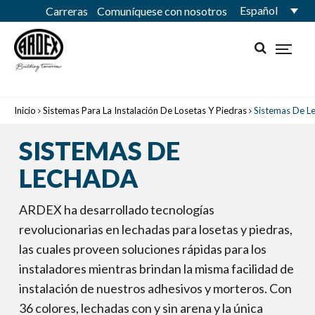
Español
Carreras
Comuníquese con nosotros
Inicio
Sistemas Para La Instalación De Losetas Y Piedras
Sistemas De L
SISTEMAS DE
LECHADA
ARDEX ha desarrollado tecnologías
revolucionarias en lechadas para losetas y piedras,
las cuales proveen soluciones rápidas para los
instaladores mientras brindan la misma facilidad de
instalación de nuestros adhesivos y morteros. Con
36 colores, lechadas con y sin arena y la única