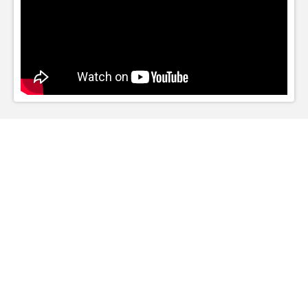
MC
Case Studies: ARDEX MC
RAPID
Études de cas
WE ARE PROUD OF OUR AMAZING
CASE STUDIES
ARDEX has been at the forefront of the tiling and
flooring industries for over 50 years. ARDEX
continue to offer unbeatable quality and cost