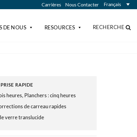
Français
Carrières
Nous Contacter
RECHERCHE
S DE NOUS
RESOURCES
PRISE RAPIDE
ois heures, Planchers : cinq heures
corrections de carreau rapides
 le verre translucide